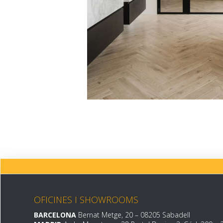
OFICINES I SHOWROOMS
BARCELONA
Bernat Metge, 20 – 08205 Sabadell