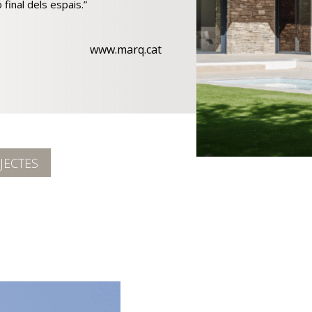
final dels espais.”
www.marq.cat
JECTES