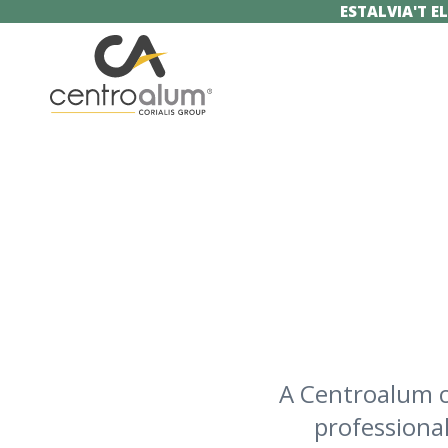
ESTALVIA'T EL
A Centroalum c
professional