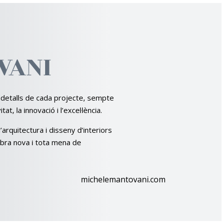
V
A
NI
s detalls de cada projecte, sempte
at, la innovació i l’excel·lència.
rquitectura i disseny d’interiors
obra nova i tota mena de
michelemantovani.com