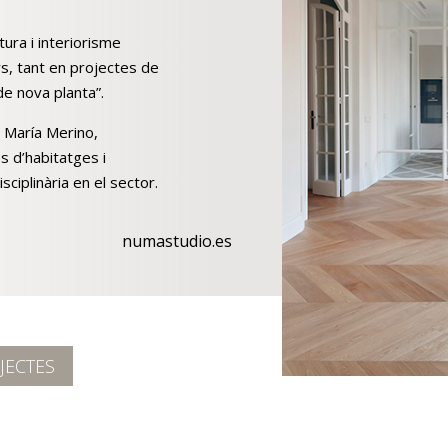
ura i interiorisme
rs, tant en projectes de
e nova planta”.
 María Merino,
s d’habitatges i
sciplinària en el sector.
numastudio.es
JECTES