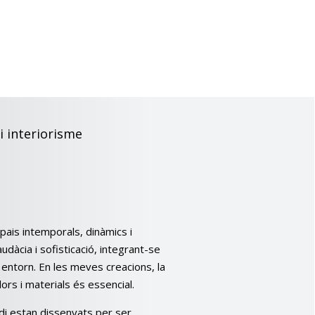
i interiorisme
pais intemporals, dinàmics i
audàcia i sofisticació, integrant-se
ntorn. En les meves creacions, la
ors i materials és essencial.
di estan dissenyats per ser