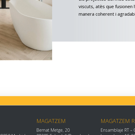
viscuts, atès que fusionen l
manera coherent i agradabl
MAGATZEM
MAGATZEM 
Bernat Metge, 20
Ensamblaje RT – 