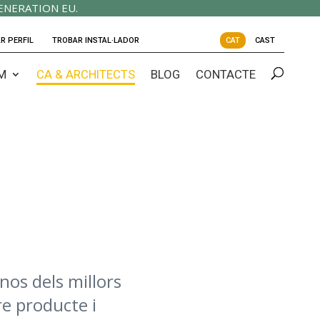
ENERATION EU.
R PERFIL
TROBAR INSTAL·LADOR
CAT
CAST
M
CA & ARCHITECTS
BLOG
CONTACTE
os dels millors
re producte i