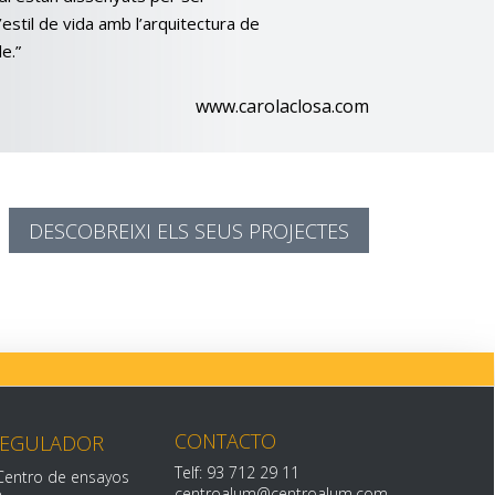
’estil de vida amb l’arquitectura de
e.”
www.carolaclosa.com
DESCOBREIXI ELS SEUS PROJECTES
CONTACTO
REGULADOR
Telf: 93 712 29 11
Centro de ensayos
centroalum@centroalum.com