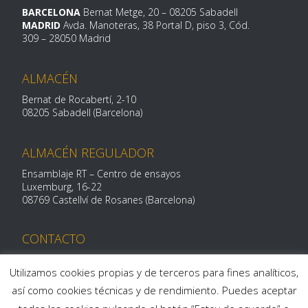
BARCELONA
Bernat Metge, 20
– 08205 Sabadell
MADRID
Avda. Manoteras, 38 Portal D, piso 3, Cód.
309 –
28050 Madrid
ALMACÉN
Bernat de Rocabertí, 2-10
08205 Sabadell (Barcelona)
ALMACÉN REGULADOR
Ensamblaje RT – Centro de ensayos
Luxemburg, 16-
22
08769 Castellví de Rosanes (Barcelona)
CONTACTO
Telf: 93 712 29 11
centroalum@centroalum.com
Utilizamos cookies propias y de terceros para fines analíticos,
así como cookies técnicas y de rendimiento. Puedes aceptar