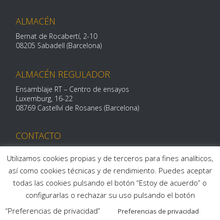
ALMACÉN
Bernat de Rocabertí, 2-10
08205 Sabadell (Barcelona)
ALMACÉN REGULADOR
Ensamblaje RT – Centro de ensayos
Luxemburg, 16-
22
08769 Castellví de Rosanes (Barcelona)
CONTACTO
Telf: 93 712 29 11
Utilizamos cookies propias y de terceros para fines analíticos,
centroalum@centroalum.com
así como cookies técnicas y de rendimiento. Puedes aceptar
todas las cookies pulsando el botón “Estoy de acuerdo” o
configurarlas o rechazar su uso pulsando el botón
“Preferencias de privacidad”
Preferencias de privacidad