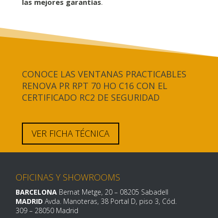
las mejores garantías
.
CONOCE LAS VENTANAS PRACTICABLES
RENOVA PR RPT 70 HO C16 CON EL
CERTIFICADO RC2 DE SEGURIDAD
VER FICHA TÉCNICA
OFICINAS Y SHOWROOMS
BARCELONA
Bernat Metge, 20
– 08205 Sabadell
MADRID
Avda. Manoteras, 38 Portal D, piso 3, Cód.
309 –
28050 Madrid