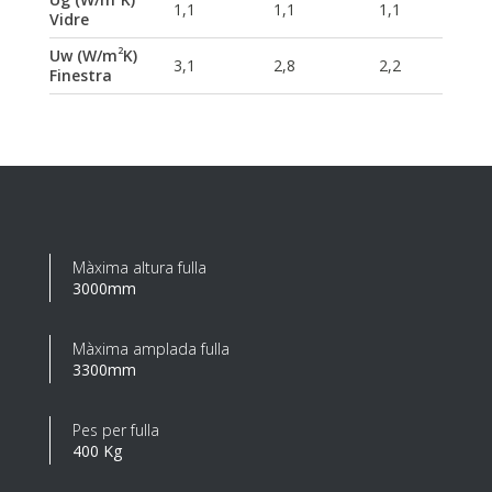
1,1
1,1
1,1
Vidre
2
Uw (W/m
K)
3,1
2,8
2,2
Finestra
Màxima altura fulla
3000mm
Màxima amplada fulla
3300mm
Pes per fulla
400 Kg