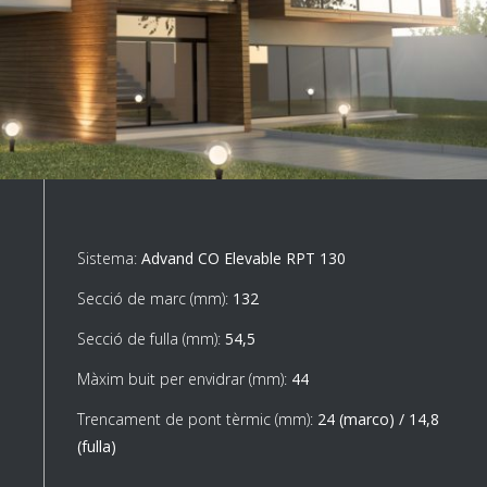
Sistema:
Advand CO Elevable RPT 130
Secció de marc (mm):
132
Secció de fulla (mm):
54,5
Màxim buit per envidrar (mm):
44
Trencament de pont tèrmic (mm):
24 (marco) / 14,8
(fulla)