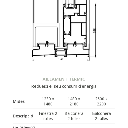
AÏLLAMENT TÈRMIC
Redueixi el seu consum d’energia
1230 x
1480 x
2600 x
Mides
1480
2180
2200
Finestra 2
Balconera
Balconera
Descripció
fulles
2 fulles
2 fulles
2
Ug (W/m
K)