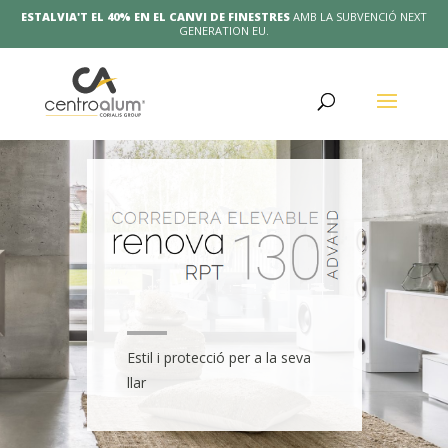
ESTALVIA'T EL 40% EN EL CANVI DE FINESTRES
AMB LA SUBVENCIÓ NEXT
GENERATION EU.
Estil i protecció per a la seva
llar