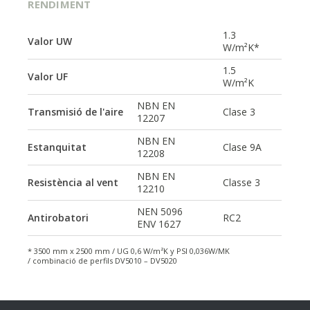
RENDIMENT
1.3
Valor UW
W/m²K*
1.5
Valor UF
W/m²K
NBN EN
Transmisió de l'aire
Clase 3
12207
NBN EN
Estanquitat
Clase 9A
12208
NBN EN
Resistència al vent
Classe 3
12210
NEN 5096
Antirobatori
RC2
ENV 1627
* 3500 mm x 2500 mm / UG 0,6 W/m²K y PSI 0,036W/MK
/
combinació de perfils DV5010 – DV5020