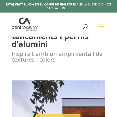
ESTALVIA'T EL 40% EN EL CANVI DE FINESTRES
AMB LA SUBVENCIÓ NEXT
GENERATION EU.
Showroom i catàleg de
tancaments i perfils
d’alumini
Inspira’t amb un ampli ventall de
textures i colors