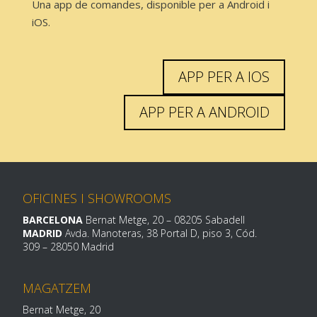
Una app de comandes, disponible per a Android i
iOS.
APP PER A IOS
APP PER A ANDROID
OFICINES I SHOWROOMS
BARCELONA
Bernat Metge, 20 – 08205 Sabadell
MADRID
Avda. Manoteras, 38 Portal D, piso 3, Cód.
309 – 28050 Madrid
MAGATZEM
Bernat Metge, 20