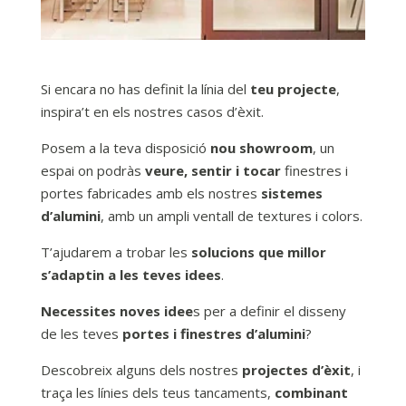
Si encara no has definit la línia del
teu projecte
,
inspira’t en els nostres casos d’èxit.
Posem a la teva disposició
nou showroom
, un
espai on podràs
veure, sentir i tocar
finestres i
portes fabricades amb els nostres
sistemes
d’alumini
, amb un ampli ventall de textures i colors.
T’ajudarem a trobar les
solucions que millor
s’adaptin a les teves idees
.
Necessites noves idee
s per a definir el disseny
de les teves
portes i finestres d’alumini
?
Descobreix alguns dels nostres
projectes d’èxit
, i
traça les línies dels teus tancaments,
combinant