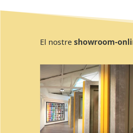
El nostre
showroom-onli