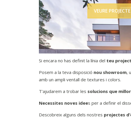
VEURE PROJECTE
Si encara no has definit la línia del
teu projec
Posem a la teva disposició
nou showroom
, 
amb un ampli ventall de textures i colors.
T’ajudarem a trobar les
solucions que millor
Necessites noves idee
s per a definir el di
Descobreix alguns dels nostres
projectes d’