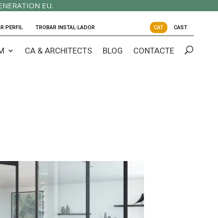
ENERATION EU.
R PERFIL
TROBAR INSTAL·LADOR
CAT
CAST
M
CA & ARCHITECTS
BLOG
CONTACTE