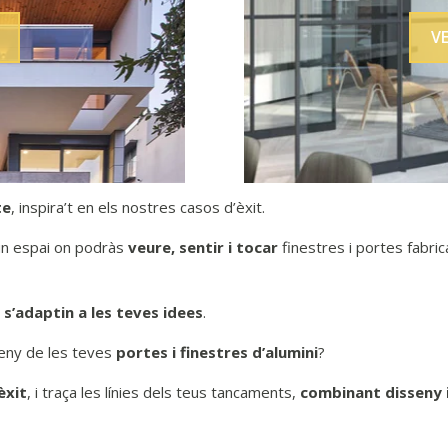
V
te
, inspira’t en els nostres casos d’èxit.
un espai on podràs
veure, sentir i tocar
finestres i portes fabr
 s’adaptin a les teves idees
.
sseny de les teves
portes i finestres d’alumini
?
èxit
, i traça les línies dels teus tancaments,
combinant disseny