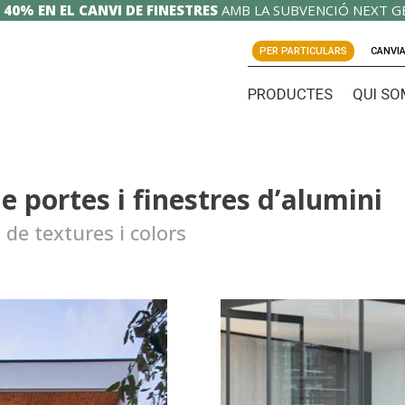
 40% EN EL CANVI DE FINESTRES
AMB LA SUBVENCIÓ NEXT G
PER PARTICULARS
CANVIA
PRODUCTES
QUI SO
 portes i finestres d’alumini
 de textures i colors