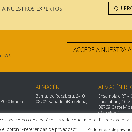
QUIER
A NUESTROS EXPERTOS
ACCEDE A NUESTRA 
e iOS.
ALMACÉN
ALMACÉN RE
Bernat de Rocabertí, 2-10
Ensamblaje RT – 
28050 Madrid
08205 Sabadell (Barcelona)
Luxemburg, 16-
2
08769 Castellví 
(Barcelona)
ticos, así como cookies técnicas y de rendimiento. Puedes acepta
 el botón “Preferencias de privacidad”
Preferencias de privaci
ca de privacidad
|
Política de cookies
|
Aviso legal
|
Canal de den