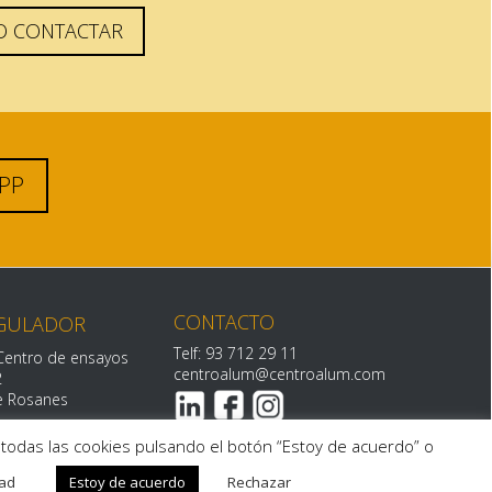
O CONTACTAR
APP
CONTACTO
GULADOR
Telf: 93 712 29 11
Centro de ensayos
centroalum@centroalum.com
2
de Rosanes
r todas las cookies pulsando el botón “Estoy de acuerdo” o
dad
Estoy de acuerdo
Rechazar
uncias