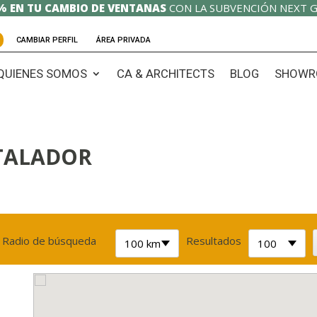
% EN TU CAMBIO DE VENTANAS
CON LA SUBVENCIÓN NEXT G
CAMBIAR PERFIL
ÁREA PRIVADA
QUIENES SOMOS
CA & ARCHITECTS
BLOG
SHOWR
TALADOR
Radio de búsqueda
Resultados
100 km
100