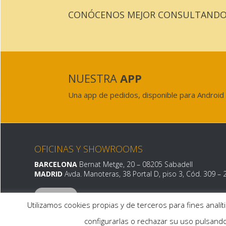
CONÓCENOS MEJOR CONSULTANDO 
NUESTRA
APP
Una app de pedidos, disponible para Android 
OFICINAS Y SHOWROOMS
BARCELONA
Bernat Metge, 20
– 08205 Sabadell
MADRID
Avda. Manoteras, 38 Portal D, piso 3, Cód. 309 –
Utilizamos cookies propias y de terceros para fines analí
configurarlas o rechazar su uso pulsando
Políti