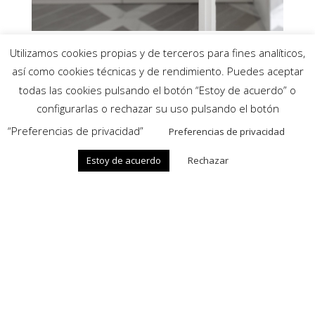
Utilizamos cookies propias y de terceros para fines analíticos,
así como cookies técnicas y de rendimiento. Puedes aceptar
todas las cookies pulsando el botón “Estoy de acuerdo” o
configurarlas o rechazar su uso pulsando el botón
“Preferencias de privacidad”
Preferencias de privacidad
OFICINAS Y SHOWROOMS
Estoy de acuerdo
Rechazar
BARCELONA
Bernat Metge, 20
– 08205 Sabadell
MADRID
Avda. Manoteras, 38 Portal D, piso 3, Cód.
309 –
28050 Madrid
ALMACÉN
Bernat de Rocabertí, 2-10
08205 Sabadell (Barcelona)