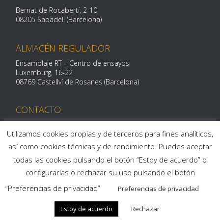
Bernat de Rocabertí, 2-10
08205 Sabadell (Barcelona)
ALMACÉN REGULADOR
Ensamblaje RT – Centro de ensayos
Luxemburg, 16-
22
08769 Castellví de Rosanes (Barcelona)
CONTACTO
Telf: 93 712 29 11
centroalum@centroalum.com
Utilizamos cookies propias y de terceros para fines analíticos,
así como cookies técnicas y de rendimiento. Puedes aceptar
todas las cookies pulsando el botón “Estoy de acuerdo” o
configurarlas o rechazar su uso pulsando el botón
“Preferencias de privacidad”
Preferencias de privacidad
Política de privacidad
|
Política de cookies
|
Aviso legal
|
Estoy de acuerdo
Rechazar
Canal de denuncias