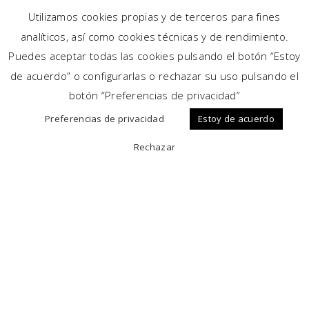
Utilizamos cookies propias y de terceros para fines
analíticos, así como cookies técnicas y de rendimiento.
Puedes aceptar todas las cookies pulsando el botón “Estoy
Diseño y
de acuerdo” o configurarlas o rechazar su uso pulsando el
seguridad
para su hogar
botón “Preferencias de privacidad”
Preferencias de privacidad
Estoy de acuerdo
Rechazar
Salidas sin barreras.
Su novedoso sistema de solera con drenaje cota cero
aporta comodidad y estética a su hogar.