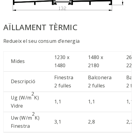
AÏLLAMENT TÈRMIC
Redueix el seu consum d’energia
1230 x
1480 x
260
Mides
1480
2180
220
Finestra
Balconera
Bal
Descripció
2 fulles
2 fulles
2 fu
2
Ug (W/m
K)
1,1
1,1
1,1
Vidre
2
Uw (W/m
K)
3,1
2,8
2,2
Finestra