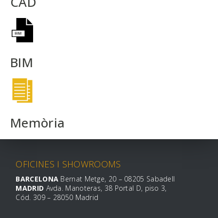
CAD
BIM
Memòria
OFICINES I SHOWROOMS
BARCELONA
Bernat Metge, 20 – 08205 Sabadell
MADRID
Avda. Manoteras, 38 Portal D, piso 3,
Cód. 309 – 28050 Madrid