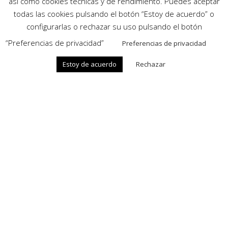
así como cookies técnicas y de rendimiento. Puedes aceptar
todas las cookies pulsando el botón “Estoy de acuerdo” o
configurarlas o rechazar su uso pulsando el botón
“Preferencias de privacidad”
Preferencias de privacidad
Estoy de acuerdo
Rechazar
QUALITAT
Els nostres perfils d’alumini ofereixen els millors
resultats en confort, estalvi, eficiència i seguretat
del mercat
INNOVACIÓ
Complementem els teus dissenys amb les últimes
tendències en sistemes de tancaments d’alumini
EFICIÈNCIA ENERGÈTICA