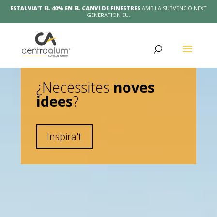
ESTALVIA'T EL 40% EN EL CANVI DE FINESTRES
AMB LA SUBVENCIÓ NEXT
GENERATION EU.
¿Necessites
noves
idees
?
Inspira't