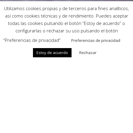
Utilizamos cookies propias y de terceros para fines analíticos,
así como cookies técnicas y de rendimiento. Puedes aceptar
todas las cookies pulsando el botón “Estoy de acuerdo” o
configurarlas o rechazar su uso pulsando el botón
“Preferencias de privacidad”
Preferencias de privacidad
DISEÑO
Estoy de acuerdo
Rechazar
Disponemos de diseños exclusivos, innovadores
y eficientes
BIENESTAR
Generamos confort, ahorro y seguridad para tu
hogar
CERCANÍA
Ponemos a tu servicio un equipo altamente