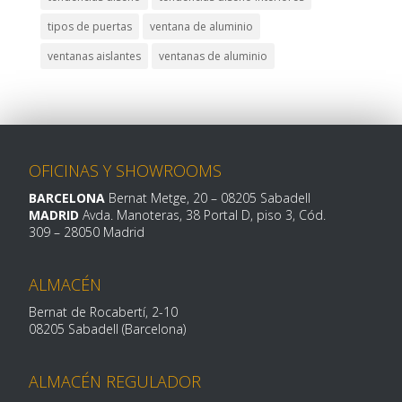
tipos de puertas
ventana de aluminio
ventanas aislantes
ventanas de aluminio
OFICINAS Y SHOWROOMS
BARCELONA
Bernat Metge, 20
– 08205 Sabadell
MADRID
Avda. Manoteras, 38 Portal D, piso 3, Cód.
309 –
28050 Madrid
ALMACÉN
Bernat de Rocabertí, 2-10
08205 Sabadell (Barcelona)
ALMACÉN REGULADOR