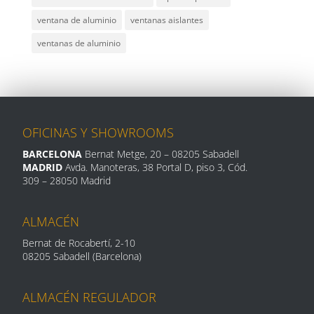
ventana de aluminio
ventanas aislantes
ventanas de aluminio
OFICINAS Y SHOWROOMS
BARCELONA
Bernat Metge, 20
– 08205 Sabadell
MADRID
Avda. Manoteras, 38 Portal D, piso 3, Cód.
309 –
28050 Madrid
ALMACÉN
Bernat de Rocabertí, 2-10
08205 Sabadell (Barcelona)
ALMACÉN REGULADOR