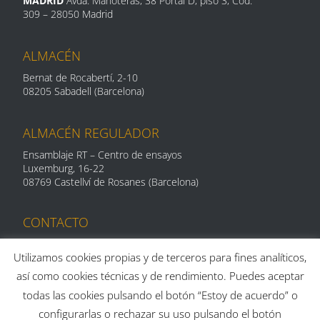
MADRID
Avda. Manoteras, 38 Portal D, piso 3, Cód.
309 –
28050 Madrid
ALMACÉN
Bernat de Rocabertí, 2-10
08205 Sabadell (Barcelona)
ALMACÉN REGULADOR
Ensamblaje RT – Centro de ensayos
Luxemburg, 16-
22
08769 Castellví de Rosanes (Barcelona)
CONTACTO
Telf: 93 712 29 11
centroalum@centroalum.com
Utilizamos cookies propias y de terceros para fines analíticos,
así como cookies técnicas y de rendimiento. Puedes aceptar
todas las cookies pulsando el botón “Estoy de acuerdo” o
configurarlas o rechazar su uso pulsando el botón