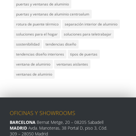
puertas y ventanas de aluminio
puertas y ventanas de aluminio centroalum
rotura de puente térmico
separación interior de aluminio
soluciones para el hogar
soluciones para teletrabajar
sostenibilidad
tendencias diseño
tendencias diseño interiores
tipos de puertas
ventana de aluminio
ventanas aislantes
ventanas de aluminio
OFICINAS Y SHOWROOMS
BARCELONA
Bernat Metge, 20
– 08205 Sabadell
MADRID
Avda. Manoteras, 38 Portal D, piso 3, Cód.
309 –
28050 Madrid