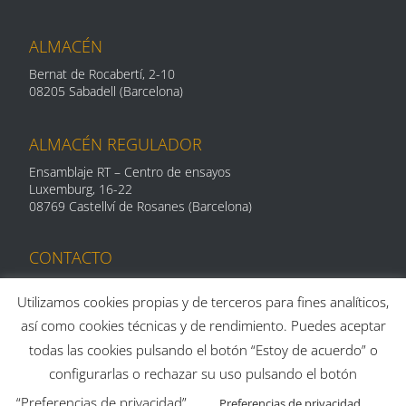
ALMACÉN
Bernat de Rocabertí, 2-10
08205 Sabadell (Barcelona)
ALMACÉN REGULADOR
Ensamblaje RT – Centro de ensayos
Luxemburg, 16-
22
08769 Castellví de Rosanes (Barcelona)
CONTACTO
Telf: 93 712 29 11
centroalum@centroalum.com
Utilizamos cookies propias y de terceros para fines analíticos,
así como cookies técnicas y de rendimiento. Puedes aceptar
todas las cookies pulsando el botón “Estoy de acuerdo” o
configurarlas o rechazar su uso pulsando el botón
“Preferencias de privacidad”
Preferencias de privacidad