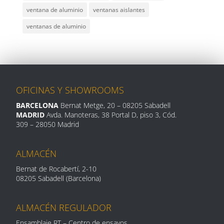
ventana de aluminio
ventanas aislantes
ventanas de aluminio
OFICINAS Y SHOWROOMS
BARCELONA
Bernat Metge, 20
– 08205 Sabadell
MADRID
Avda. Manoteras, 38 Portal D, piso 3, Cód.
309 –
28050 Madrid
ALMACÉN
Bernat de Rocabertí, 2-10
08205 Sabadell (Barcelona)
ALMACÉN REGULADOR
Ensamblaje RT – Centro de ensayos