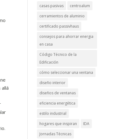
casas pasivas
centroalum
cerramientos de aluminio
imo
certificado passivhaus
consejos para ahorrar energia
en casa
Código Técnico de la
Edificación
cómo seleccionar una ventana
ene
diseño interior
 allá
diseños de ventanas
eficiencia energética
r
lar
estilo industrial
hogares que inspiran
IDA
io.
Jornadas Técnicas