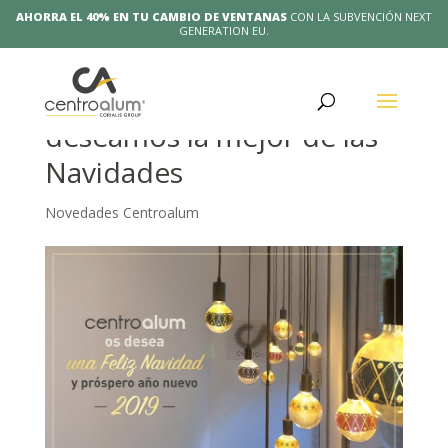
AHORRA EL 40% EN TU CAMBIO DE VENTANAS
CON LA SUBVENCIÓN NEXT
GENERATION EU.
Desde centroalum te
deseamos la mejor de las
Navidades
Novedades Centroalum