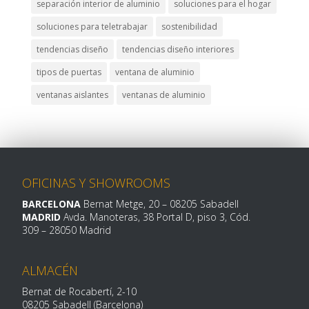
separación interior de aluminio
soluciones para el hogar
soluciones para teletrabajar
sostenibilidad
tendencias diseño
tendencias diseño interiores
tipos de puertas
ventana de aluminio
ventanas aislantes
ventanas de aluminio
OFICINAS Y SHOWROOMS
BARCELONA
Bernat Metge, 20
– 08205 Sabadell
MADRID
Avda. Manoteras, 38 Portal D, piso 3, Cód.
309 –
28050 Madrid
ALMACÉN
Bernat de Rocabertí, 2-10
08205 Sabadell (Barcelona)