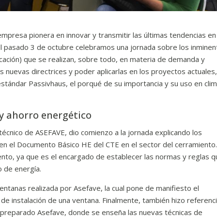
mpresa pionera en innovar y transmitir las últimas tendencias en
, el pasado 3 de octubre celebramos una jornada sobre los inmine
icación) que se realizan, sobre todo, en materia de demanda y
 nuevas directrices y poder aplicarlas en los proyectos actuales
estándar Passivhaus, el porqué de su importancia y su uso en cli
y ahorro energético
cnico de ASEFAVE, dio comienzo a la jornada explicando los
 en el Documento Básico HE del CTE en el sector del cerramiento
nto, ya que es el encargado de establecer las normas y reglas q
o de energía.
entanas realizada por Asefave, la cual pone de manifiesto el
e instalación de una ventana. Finalmente, también hizo referenci
ha preparado Asefave, donde se enseña las nuevas técnicas de