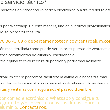
 servicio técnico?
 nosotros enviándonos un correo electrónico o a través del telé
os por Whatsapp. De esta manera, uno de nuestros profesionale
ue se pierda tu consulta.
76 36 43 09
o
departamentotecnico@centroalum.c
mación más detallada como puede ser un presupuesto de ventanas 
estros cerramientos de aluminio, escríbenos a
stro equipo técnico recibirá tu petición y podremos ayudarte
entroalum
tecnik
’ podremos facilitarte la ayuda que necesitas más
 de forma física nuestros cerramientos de aluminio, te invitamos 
tas y ventanas que inauguramos el pasado diciembre
.
por correo electrónico o Whatsapp y consigue tu
 gratuito y/o solventa todas tus dudas sobre la
 aluminio.
Contáctanos
.