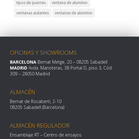
tipos de puertas
ventana de aluminio
ventanas aislantes
ventanas de aluminio
OFICINAS Y SHOWROOMS
BARCELONA
Bernat Metge, 20
– 08205 Sabadell
MADRID
Avda. Manoteras, 38 Portal D, piso 3, Cód.
309 –
28050 Madrid
ALMACÉN
Bernat de Rocabertí, 2-10
08205 Sabadell (Barcelona)
ALMACÉN REGULADOR
Ensamblaje RT – Centro de ensayos