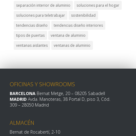
separación interior de aluminio
soluciones para el hogar
soluciones para teletrabajar
sostenibilidad
tendencias diseño
tendencias diseño interiores
tipos de puertas
ventana de aluminio
ventanas aislantes
ventanas de aluminio
OFICINAS Y SHOWROOMS
BARCELONA
Bernat Metge, 20
– 08205 Sabadell
MADRID
Avda. Manoteras, 38 Portal D, piso 3, Cód.
309 –
28050 Madrid
ALMACÉN
Bernat de Rocabertí, 2-10