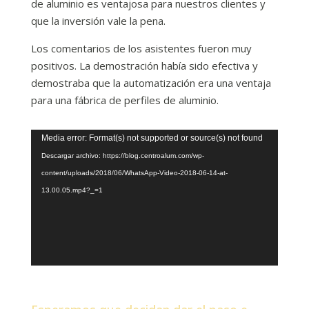
de aluminio es ventajosa para nuestros clientes y
que la inversión vale la pena.
Los comentarios de los asistentes fueron muy
positivos. La demostración había sido efectiva y
demostraba que la automatización era una ventaja
para una fábrica de perfiles de aluminio.
Reproductor
Media error: Format(s) not supported or source(s) not found
de
Descargar archivo: https://blog.centroalum.com/wp-
vídeo
content/uploads/2018/06/WhatsApp-Video-2018-06-14-at-
13.00.05.mp4?_=1