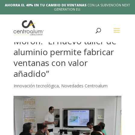
AHORRA EL 40% EN TU CAMBIO DE VENTANAS
CON LA SUBVENCIÓN NEXT
GENERATION EU.
Entrevista a José Antonio
Morón: “El nuevo taller de
aluminio permite fabricar
ventanas con valor
añadido”
Innovación tecnológica
,
Novedades Centroalum