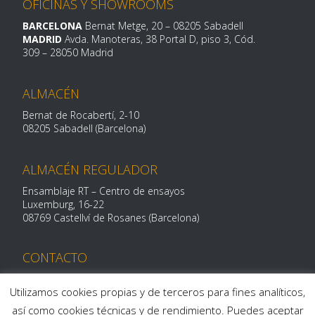
OFICINAS Y SHOWROOMS
BARCELONA
Bernat Metge, 20
– 08205 Sabadell
MADRID
Avda. Manoteras, 38 Portal D, piso 3, Cód.
309 –
28050 Madrid
ALMACÉN
Bernat de Rocabertí, 2-10
08205 Sabadell (Barcelona)
ALMACÉN REGULADOR
Ensamblaje RT – Centro de ensayos
Luxemburg, 16-
22
08769 Castellví de Rosanes (Barcelona)
CONTACTO
Telf: 93 712 29 11
centroalum@centroalum.com
Utilizamos cookies propias y de terceros para fines analíticos,
así como cookies técnicas y de rendimiento. Puedes aceptar