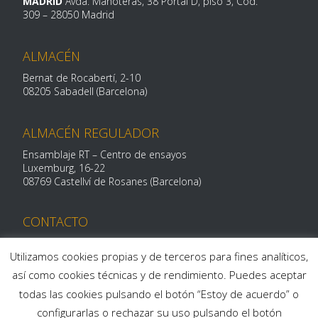
MADRID
Avda. Manoteras, 38 Portal D, piso 3, Cód.
309 –
28050 Madrid
ALMACÉN
Bernat de Rocabertí, 2-10
08205 Sabadell (Barcelona)
ALMACÉN REGULADOR
Ensamblaje RT – Centro de ensayos
Luxemburg, 16-
22
08769 Castellví de Rosanes (Barcelona)
CONTACTO
Telf: 93 712 29 11
centroalum@centroalum.com
Utilizamos cookies propias y de terceros para fines analíticos,
así como cookies técnicas y de rendimiento. Puedes aceptar
todas las cookies pulsando el botón “Estoy de acuerdo” o
configurarlas o rechazar su uso pulsando el botón