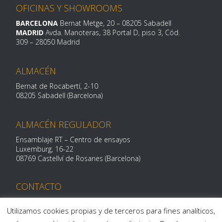
OFICINAS Y SHOWROOMS
BARCELONA
Bernat Metge, 20
– 08205 Sabadell
MADRID
Avda. Manoteras, 38 Portal D, piso 3, Cód.
309 –
28050 Madrid
ALMACÉN
Bernat de Rocabertí, 2-10
08205 Sabadell (Barcelona)
ALMACÉN REGULADOR
Ensamblaje RT – Centro de ensayos
Luxemburg, 16-
22
08769 Castellví de Rosanes (Barcelona)
CONTACTO
Telf: 93 712 29 11
centroalum@centroalum.com
Utilizamos cookies propias y de terceros para fines analíticos,