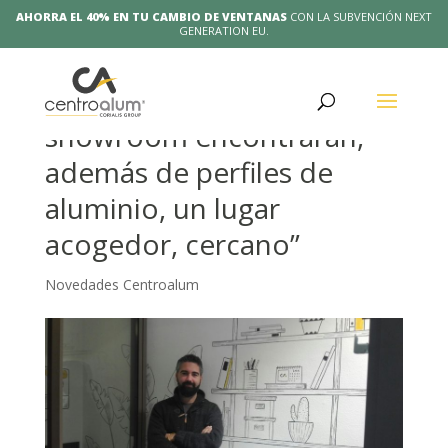
AHORRA EL 40% EN TU CAMBIO DE VENTANAS
CON LA SUBVENCIÓN NEXT
GENERATION EU.
“Los visitantes al
showroom encontrarán,
además de perfiles de
aluminio, un lugar
acogedor, cercano”
Novedades Centroalum